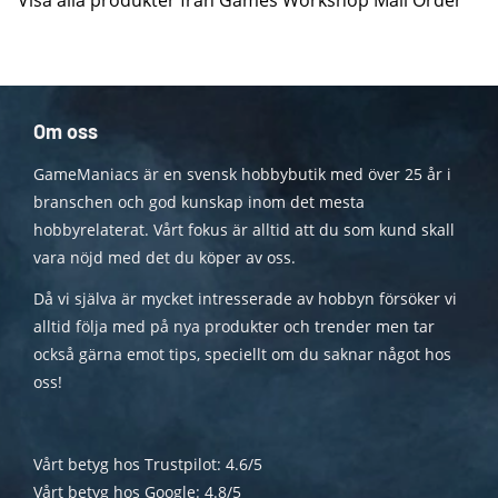
Visa alla produkter från Games Workshop Mail Order
Om oss
GameManiacs är en svensk hobbybutik med över 25 år i
branschen och god kunskap inom det mesta
hobbyrelaterat. Vårt fokus är alltid att du som kund skall
vara nöjd med det du köper av oss.
Då vi själva är mycket intresserade av hobbyn försöker vi
alltid följa med på nya produkter och trender men tar
också gärna emot tips, speciellt om du saknar något hos
oss!
Vårt betyg hos Trustpilot: 4.6/5
Vårt betyg hos Google: 4.8/5