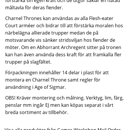
förstärka sin egen kraft och de utgör såklar en hatad
måltavla för deras fiender.
Charnel Thrones kan användas av alla Flesh-eater
Court arméer och bidrar till att förstärka moralen hos
närbelägna allierade trupper medan de på
motsvarande vis sänker stridsviljan hos fiender de
möter. Om en Abhorrant Archregent sitter på tronen
kan han även använda dess kraft för att framkalla fler
trupper på slagfältet.
Förpackningen innehåller 14 delar i plast för att
montera en Charnel Throne samt regler för
användning i Age of Sigmar.
OBS! Kräver montering och målning. Verktyg, lim, färg,
penslar mm ingår EJ men kan köpas separat i vårt
breda sortiment av tillbehör.