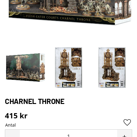
CHARNEL THRONE
415
kr
Antal
Lägg 
-
+