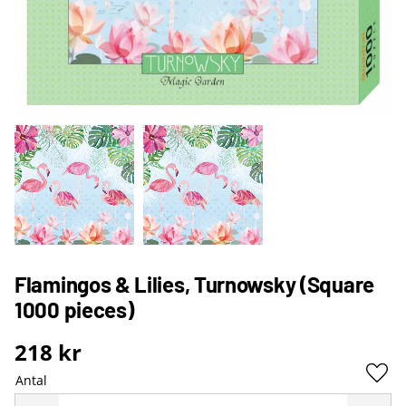
Flamingos & Lilies, Turnowsky (Square
1000 pieces)
218
kr
Antal
Lägg 