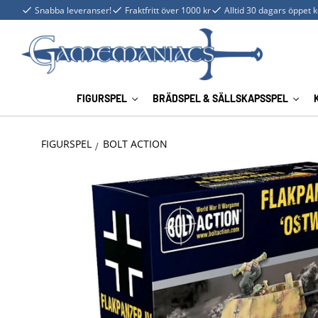
Snabba leveranser!
Fraktfritt över 1000 kr
Alltid 30 dagars öppet 
FIGURSPEL
BRÄDSPEL & SÄLLSKAPSSPEL
FIGURSPEL
BOLT ACTION