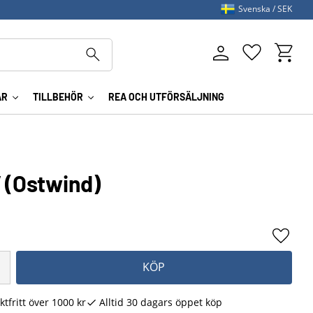
Svenska
SEK
Kundva
Favoriter
AR
TILLBEHÖR
REA OCH UTFÖRSÄLJNING
V (Ostwind)
Lägg ti
KÖP
ktfritt över 1000 kr
Alltid 30 dagars öppet köp