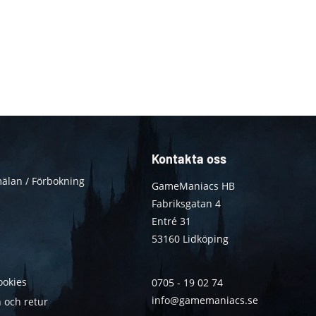
Kontakta oss
älan / Förbokning
GameManiacs HB
Fabriksgatan 4
Entré 31
53160 Lidköping
ookies
0705 - 19 02 74
info@gamemaniacs.se
 och retur