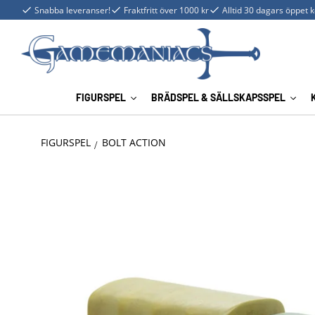
Snabba leveranser!
Fraktfritt över 1000 kr
Alltid 30 dagars öppet 
FIGURSPEL
BRÄDSPEL & SÄLLSKAPSSPEL
FIGURSPEL
BOLT ACTION