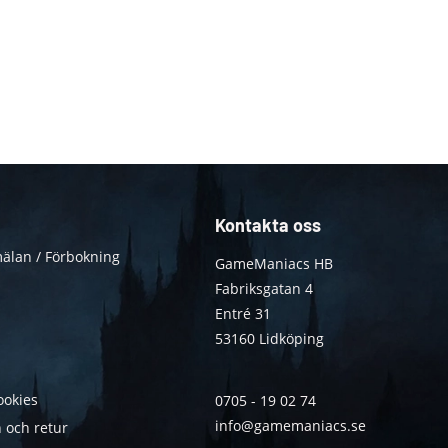
Kontakta oss
älan / Förbokning
GameManiacs HB
Fabriksgatan 4
Entré 31
53160 Lidköping
ookies
0705 - 19 02 74
info@gamemaniacs.se
 och retur