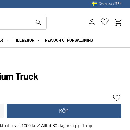
Svenska
SEK
Kundva
Favoriter
AR
TILLBEHÖR
REA OCH UTFÖRSÄLJNING
ium Truck
Lägg ti
KÖP
ktfritt över 1000 kr
Alltid 30 dagars öppet köp