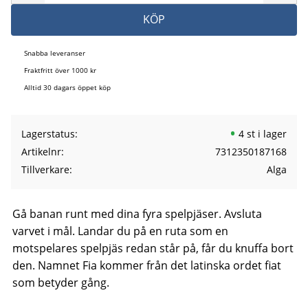
KÖP
Snabba leveranser
Fraktfritt över 1000 kr
Alltid 30 dagars öppet köp
Lagerstatus
4 st i lager
Artikelnr
7312350187168
Tillverkare
Alga
Gå banan runt med dina fyra spelpjäser. Avsluta
varvet i mål. Landar du på en ruta som en
motspelares spelpjäs redan står på, får du knuffa bort
den. Namnet Fia kommer från det latinska ordet fiat
som betyder gång.