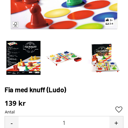
Fia med knuff (Ludo)
139
kr
Antal
Lägg 
-
+