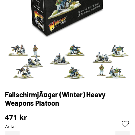
FallschirmjÃ¤ger (Winter) Heavy
Weapons Platoon
471
kr
Antal
Lägg 