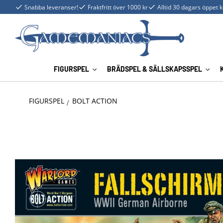
Snabba leveranser!
Fraktfritt över 1000 kr
Alltid 30 dagars öppet 
FIGURSPEL
BRÄDSPEL & SÄLLSKAPSSPEL
FIGURSPEL
BOLT ACTION