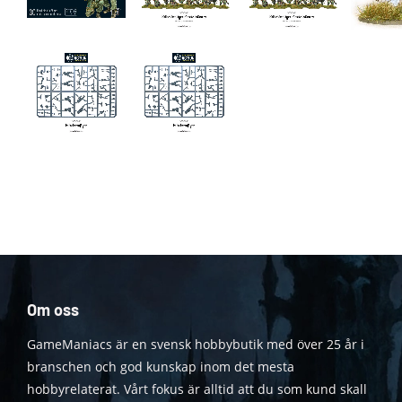
Om oss
GameManiacs är en svensk hobbybutik med över 25 år i
branschen och god kunskap inom det mesta
hobbyrelaterat. Vårt fokus är alltid att du som kund skall