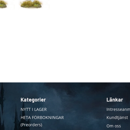
Kategorier
Länkar
NYTT I LAGER
Intresseanm
HETA FÖRBOKNINGAR
Kundtjänst
(Preorders)
Om oss