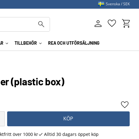
Svenska
SEK
Kundva
Favoriter
AR
TILLBEHÖR
REA OCH UTFÖRSÄLJNING
er (plastic box)
Lägg ti
KÖP
ktfritt över 1000 kr
Alltid 30 dagars öppet köp