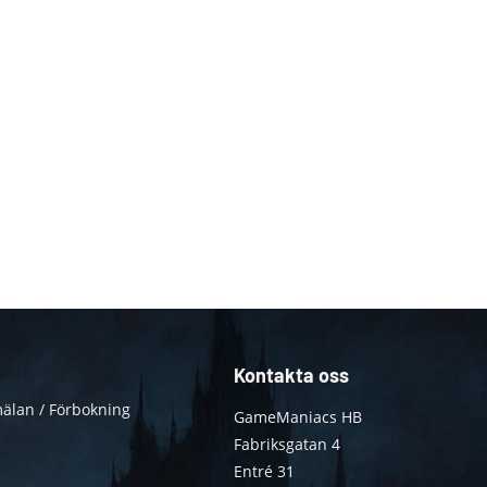
Kontakta oss
älan / Förbokning
GameManiacs HB
Fabriksgatan 4
Entré 31