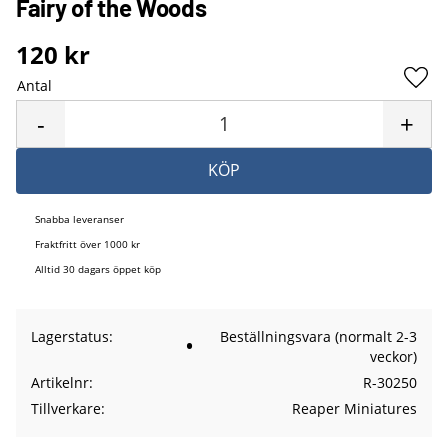
Fairy of the Woods
120
kr
Antal
Lägg 
-
+
KÖP
Snabba leveranser
Fraktfritt över 1000 kr
Alltid 30 dagars öppet köp
Lagerstatus
Beställningsvara (normalt 2-3
veckor)
Artikelnr
R-30250
Tillverkare
Reaper Miniatures