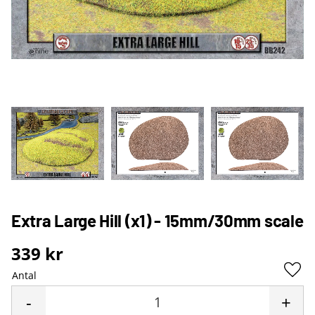
Extra Large Hill (x1) - 15mm/30mm scale
339
kr
Antal
Lägg 
-
+