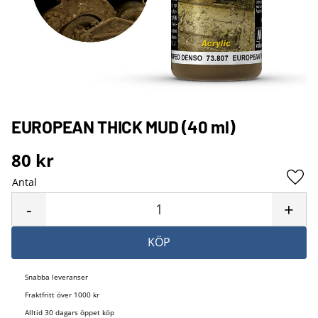
EUROPEAN THICK MUD (40 ml)
80
kr
Antal
Lägg 
-
+
KÖP
Snabba leveranser
Fraktfritt över 1000 kr
Alltid 30 dagars öppet köp