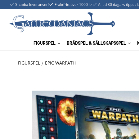
Snabba leveranser!
Fraktfritt över 1000 kr
Alltid 30 dagars öppet 
FIGURSPEL
BRÄDSPEL & SÄLLSKAPSSPEL
FIGURSPEL
EPIC WARPATH