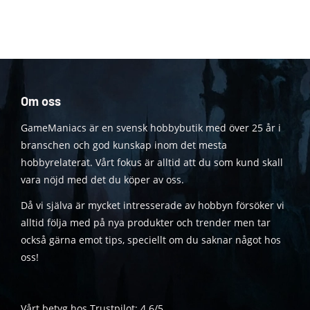
Om oss
GameManiacs är en svensk hobbybutik med över 25 år i
branschen och god kunskap inom det mesta
hobbyrelaterat. Vårt fokus är alltid att du som kund skall
vara nöjd med det du köper av oss.
Då vi själva är mycket intresserade av hobbyn försöker vi
alltid följa med på nya produkter och trender men tar
också gärna emot tips, speciellt om du saknar något hos
oss!
Vårt betyg hos Trustpilot: 4.6/5