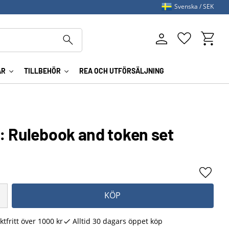
Svenska
SEK
Kundva
Favoriter
AR
TILLBEHÖR
REA OCH UTFÖRSÄLJNING
: Rulebook and token set
Lägg ti
KÖP
ktfritt över 1000 kr
Alltid 30 dagars öppet köp