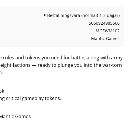
Beställningsvara (normalt 1-2 dagar)
5060924985666
MGEWM102
Mantic Games
he rules and tokens you need for battle, along with army
r eight factions — ready to plunge you into the war-torn
h.
ok
g critical gameplay tokens.
n Mantic Games