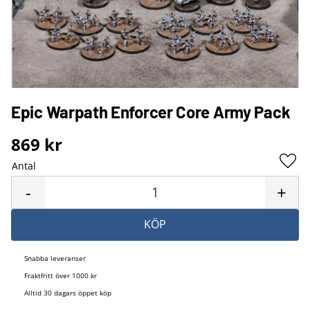
Epic Warpath Enforcer Core Army Pack
869
kr
Antal
Lägg 
-
+
KÖP
Snabba leveranser
Fraktfritt över 1000 kr
Alltid 30 dagars öppet köp