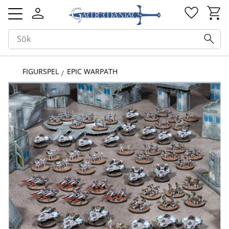
Kundv
Favorit
Meny
FIGURSPEL
EPIC WARPATH