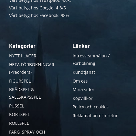
Vårt betyg hos Trustpilot: 4.6/5
Vårt betyg hos Google: 4.8/5
Vårt betyg hos Facebook: 98%
Kategorier
Länkar
NYTT I LAGER
Intresseanmälan /
Förbokning
HETA FÖRBOKNINGAR
(Preorders)
Kundtjänst
FIGURSPEL
Om oss
BRÄDSPEL &
Mina sidor
SÄLLSKAPSSPEL
Köpvillkor
PUSSEL
Policy och cookies
KORTSPEL
Reklamation och retur
ROLLSPEL
FÄRG, SPRAY OCH