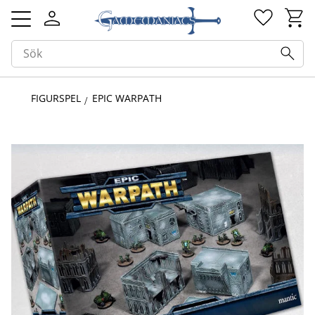
Kundv
Favorit
Meny
FIGURSPEL
EPIC WARPATH