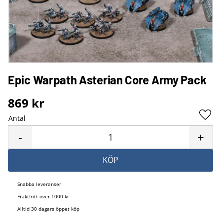
Epic Warpath Asterian Core Army Pack
869
kr
Antal
Lägg 
-
+
KÖP
Snabba leveranser
Fraktfritt över 1000 kr
Alltid 30 dagars öppet köp