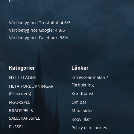
oss!
Vårt betyg hos Trustpilot: 4.6/5
Vårt betyg hos Google: 4.8/5
Vårt betyg hos Facebook: 98%
Kategorier
Länkar
NYTT I LAGER
Intresseanmälan /
Förbokning
HETA FÖRBOKNINGAR
(Preorders)
Kundtjänst
FIGURSPEL
Om oss
BRÄDSPEL &
Mina sidor
SÄLLSKAPSSPEL
Köpvillkor
PUSSEL
Policy och cookies