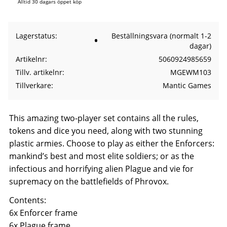
Alltid 30 dagars öppet köp
Lagerstatus
Beställningsvara (normalt 1-2
dagar)
Artikelnr
5060924985659
Tillv. artikelnr
MGEWM103
Tillverkare
Mantic Games
This amazing two-player set contains all the rules,
tokens and dice you need, along with two stunning
plastic armies. Choose to play as either the Enforcers:
mankind’s best and most elite soldiers; or as the
infectious and horrifying alien Plague and vie for
supremacy on the battlefields of Phrovox.
Contents:
6x Enforcer frame
6x Plague frame