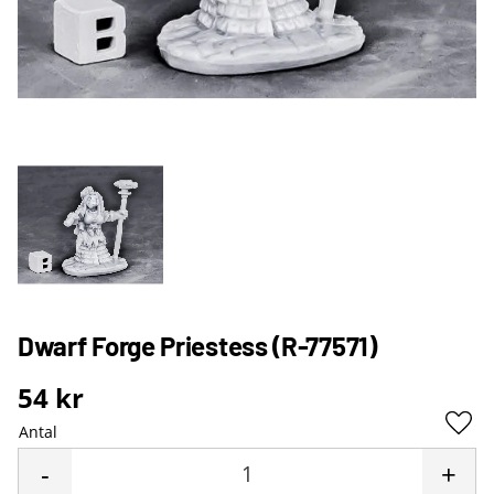
Dwarf Forge Priestess (R-77571)
54
kr
Antal
Lägg 
-
+