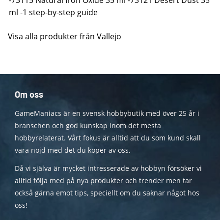
-73115 Natural Iron Oxide 35 ml -73121 Desert Dust 35
ml -1 step-by-step guide
Visa alla produkter från Vallejo
Om oss
GameManiacs är en svensk hobbybutik med över 25 år i
branschen och god kunskap inom det mesta
hobbyrelaterat. Vårt fokus är alltid att du som kund skall
vara nöjd med det du köper av oss.
Då vi själva är mycket intresserade av hobbyn försöker vi
alltid följa med på nya produkter och trender men tar
också gärna emot tips, speciellt om du saknar något hos
oss!