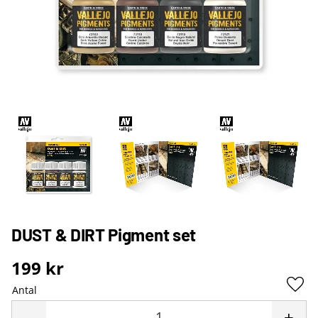
DUST & DIRT Pigment set
199
kr
Antal
Lägg 
-
+