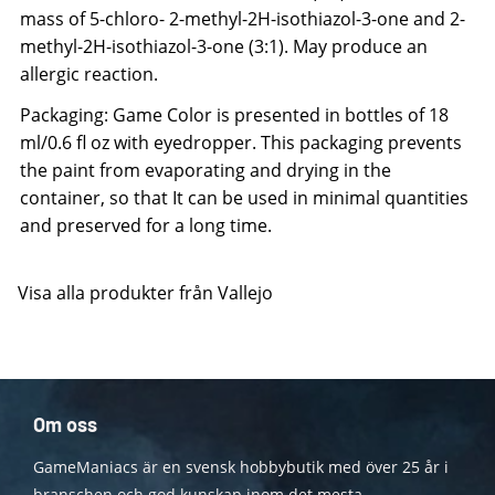
mass of 5-chloro- 2-methyl-2H-isothiazol-3-one and 2-
methyl-2H-isothiazol-3-one (3:1). May produce an
allergic reaction.
Packaging: Game Color is presented in bottles of 18
ml/0.6 fl oz with eyedropper. This packaging prevents
the paint from evaporating and drying in the
container, so that It can be used in minimal quantities
and preserved for a long time.
Visa alla produkter från Vallejo
Om oss
GameManiacs är en svensk hobbybutik med över 25 år i
branschen och god kunskap inom det mesta