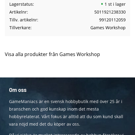
Lagerstatus
1 st i lager
Artikelnr
5011921238330
Tillv. artikelnr
99120112059
Tillverkare
Games Workshop
Visa alla produkter från Games Workshop
Om oss
GameManiacs är en svensk hobbybutik med över 25 år i
branschen och god kunskap inom det mesta
hobbyrelaterat. Vårt fokus är alltid att du som kund skall
vara nöjd med det du köper av oss.