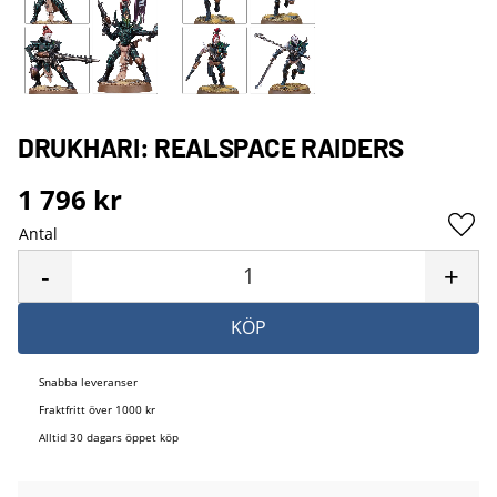
DRUKHARI: REALSPACE RAIDERS
1 796
kr
Antal
Lägg 
-
+
KÖP
Snabba leveranser
Fraktfritt över 1000 kr
Alltid 30 dagars öppet köp