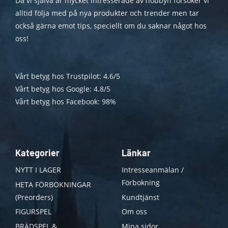
Då vi själva är mycket intresserade av hobbyn försöker vi
alltid följa med på nya produkter och trender men tar
också gärna emot tips, speciellt om du saknar något hos
oss!
Vårt betyg hos Trustpilot: 4.6/5
Vårt betyg hos Google: 4.8/5
Vårt betyg hos Facebook: 98%
Kategorier
Länkar
NYTT I LAGER
Intresseanmälan /
Förbokning
HETA FÖRBOKNINGAR
(Preorders)
Kundtjänst
FIGURSPEL
Om oss
BRÄDSPEL &
Mina sidor