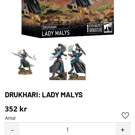
DRUKHARI: LADY MALYS
352
kr
Antal
Lägg 
-
+