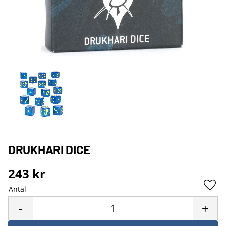
DRUKHARI DICE
243
kr
Antal
Lägg 
-
+