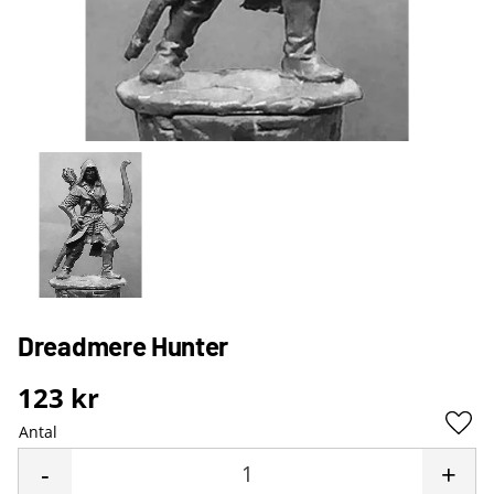
Dreadmere Hunter
123
kr
Antal
Lägg 
-
+