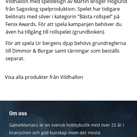
Vildhallon med speldesign av Martin Broger Höglund
från Sagoskog spelproduktion. Spelet har tidigare
belönats med silver i kategorin ”Bästa rollspel” på
Fenix Awards. För att spela kampanjen behöver du
även ha tillgång till rollspelet (grundboken).
För att spela Ur bergens djup behövs grundreglerna
till Dimmor & Borgar samt tärningar som beställs
separat.
Visa alla produkter från Vildhallon
Om oss
GameManiacs är en svensk hobbybutik med över 25 år i
branschen och god kunskap inom det mesta