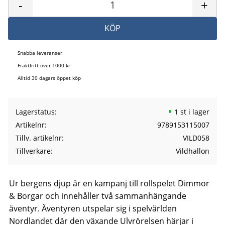
-
+
KÖP
Snabba leveranser
Fraktfritt över 1000 kr
Alltid 30 dagars öppet köp
Lagerstatus
1 st i lager
Artikelnr
9789153115007
Tillv. artikelnr
VILD058
Tillverkare
Vildhallon
Ur bergens djup är en kampanj till rollspelet Dimmor
& Borgar och innehåller två sammanhängande
äventyr. Äventyren utspelar sig i spelvärlden
Nordlandet där den växande Ulvrörelsen härjar i