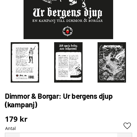
Dimmor & Borgar: Ur bergens djup
(kampanj)
179
kr
Antal
Lägg 