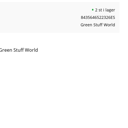
2 st i lager
8435646522326ES
Green Stuff World
 Green Stuff World