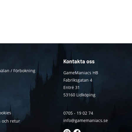
Kontakta oss
älan / Förbokning
GameManiacs HB
Fabriksgatan 4
Entré 31
53160 Lidköping
ookies
0705 - 19 02 74
info@gamemaniacs.se
 och retur