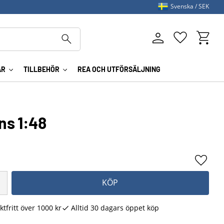
Svenska
SEK
Kundva
Favoriter
AR
TILLBEHÖR
REA OCH UTFÖRSÄLJNING
ns 1:48
Lägg ti
KÖP
ktfritt över 1000 kr
Alltid 30 dagars öppet köp