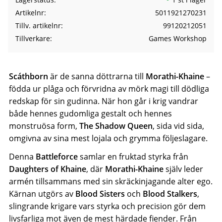
Artikelnr
5011921270231
Tillv. artikelnr
99120212051
Tillverkare
Games Workshop
Scáthborn
är de sanna döttrarna till
Morathi-Khaine
–
födda ur plåga och förvridna av mörk magi till dödliga
redskap för sin gudinna. När hon går i krig vandrar
både hennes gudomliga gestalt och hennes
monstruösa form,
The Shadow Queen
, sida vid sida,
omgivna av sina mest lojala och grymma följeslagare.
Denna
Battleforce
samlar en fruktad styrka från
Daughters of Khaine
, där
Morathi-Khaine
själv leder
armén tillsammans med sin skräckinjagande alter ego.
Kärnan utgörs av
Blood Sisters
och
Blood Stalkers
,
slingrande krigare vars styrka och precision gör dem
livsfarliga mot även de mest härdade fiender. Från