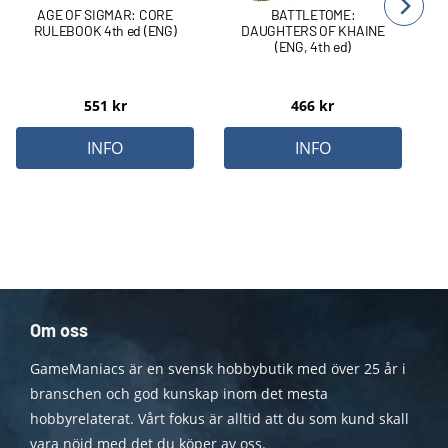
AGE OF SIGMAR: CORE
BATTLETOME:
RULEBOOK 4th ed (ENG)
DAUGHTERS OF KHAINE
(ENG, 4th ed)
551
kr
466
kr
INFO
INFO
Om oss
GameManiacs är en svensk hobbybutik med över 25 år i
branschen och god kunskap inom det mesta
hobbyrelaterat. Vårt fokus är alltid att du som kund skall
vara nöjd med det du köper av oss.