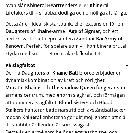
ovan slår
Khinerai Heartrenders
eller
Khinerai
Lifetakers
till – snabba, dödliga och omöjliga att fånga.
Detta är en idealisk startpunkt eller expansion för en
Daughters of Khaine
-armé i
Age of Sigmar
, och ett
perfekt val för att representera
Zainthar Kai Army of
Renown
. Perfekt för spelare som vill kombinera brutal
styrka med snabbhet och taktisk flexibilitet.
På slagfältet
Denna
Daughters of Khaine Battleforce
erbjuder en
dynamisk kombination av kraft och rörlighet.
Morathi-Khaine
och
The Shadow Queen
fungerar som
arméns centrum, med enorm slagkraft och förmågan
att dominera slagfältet.
Blood Sisters
och
Blood
Stalkers
hanterar både närstrid och avståndsattacker,
medan
Khinerai
-enheterna ger dig möjligheten att slå
till snabbt där fienden är som svagast.
Detta är en armé som belönar aggressivt spel och