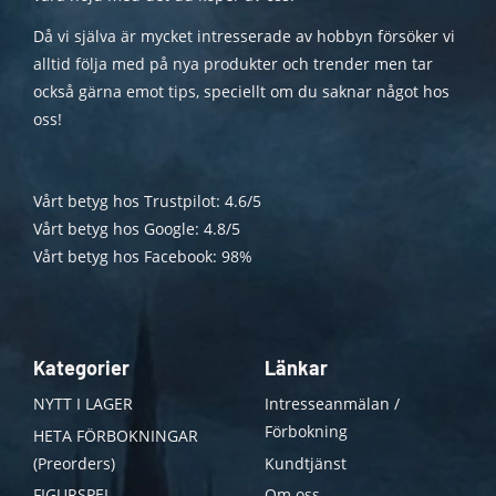
Då vi själva är mycket intresserade av hobbyn försöker vi
alltid följa med på nya produkter och trender men tar
också gärna emot tips, speciellt om du saknar något hos
oss!
Vårt betyg hos Trustpilot: 4.6/5
Vårt betyg hos Google: 4.8/5
Vårt betyg hos Facebook: 98%
Kategorier
Länkar
NYTT I LAGER
Intresseanmälan /
Förbokning
HETA FÖRBOKNINGAR
(Preorders)
Kundtjänst
FIGURSPEL
Om oss