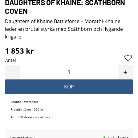
DAUGHTERS OF KHAINE: SCATHBORN
COVEN
Daughters of Khaine Battleforce – Morathi-Khaine
leder en brutal styrka med Scáthborn och flygande
krigare.
1 853
kr
Antal
Lägg 
-
+
KÖP
Snabba leveranser
Fraktfritt över 1000 kr
Alltid 30 dagars öppet köp
Lagerstatus
1 st i lager