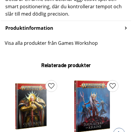
smart positionering, där du kontrollerar tempot och
slår till med dödlig precision.
Produktinformation
Visa alla produkter från Games Workshop
Relaterade produkter
Lägg till i favoriter
Lägg till 