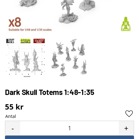
Dark Skull Totems 1:48-1:35
55
kr
Antal
Lägg 
-
+