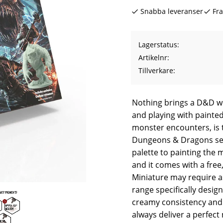
Snabba leveranser
Fra
Lagerstatus
Artikelnr
Tillverkare
Nothing brings a D&D wor
and playing with painte
monster encounters, is th
Dungeons & Dragons set 
palette to painting th
and it comes with a free
Miniature may require as
range specifically desig
creamy consistency and 
always deliver a perfect 