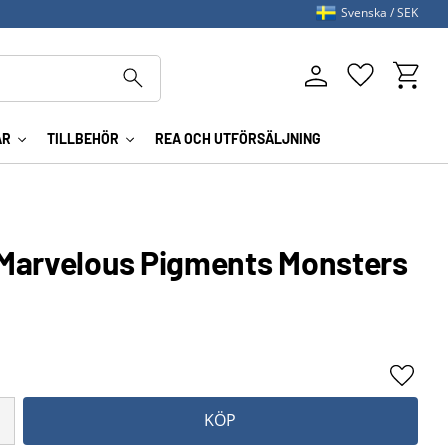
Svenska
SEK
Kundva
Favoriter
AR
TILLBEHÖR
REA OCH UTFÖRSÄLJNING
Marvelous Pigments Monsters
Lägg ti
KÖP