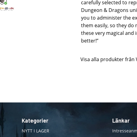
carefully selected to r
Dungeon & Dragons univ
you to administer the e
them easily, so they do n
these very magical and 
better!”
Visa alla produkter från
Kategorier
Länkar
NYTT I LAGER
Intresseanm