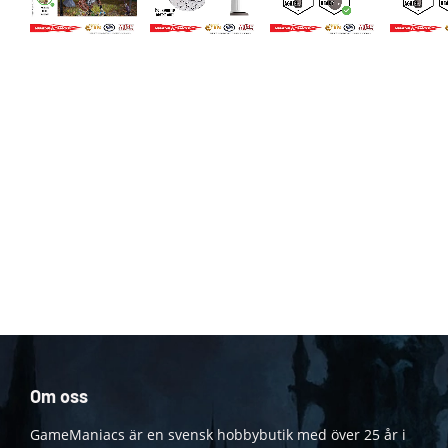
Om oss
GameManiacs är en svensk hobbybutik med över 25 år i