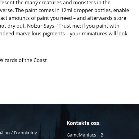
epresent the many creatures and monsters in the
erse. The paint comes in 12ml dropper bottles, enable
xact amounts of paint you need – and afterwards store
ot dry out. Nolzur Says: ”Trust me: if you paint with
indeed marvellous pigments – your miniatures will look
 Wizards of the Coast
Kontakta oss
älan / Förbokning
GameManiacs HB