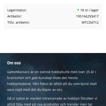
Lagerstatus
18 st i lager
Artikelnr
195166293417
Tillv. artikelnr
WTCD4712
Om oss
GameManiacs är en svensk hobbybutik med över 25 år i
branschen och god kunskap inom det mesta
hobbyrelaterat. Vårt fokus är alltid att du som kund skall
vara nöjd med det du köper av oss.
Då vi själva är mycket intresserade av hobbyn försöker vi
alltid följa med på nya produkter och trender men tar