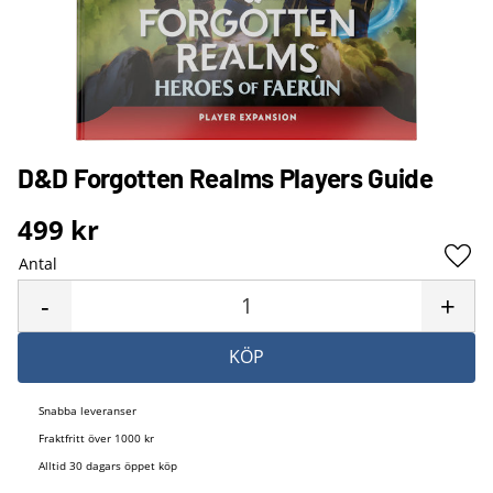
D&D Forgotten Realms Players Guide
499
kr
Antal
Lägg 
-
+
KÖP
Snabba leveranser
Fraktfritt över 1000 kr
Alltid 30 dagars öppet köp