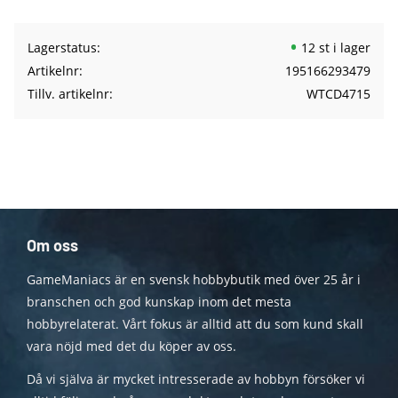
Lagerstatus
12 st i lager
Artikelnr
195166293479
Tillv. artikelnr
WTCD4715
Om oss
GameManiacs är en svensk hobbybutik med över 25 år i
branschen och god kunskap inom det mesta
hobbyrelaterat. Vårt fokus är alltid att du som kund skall
vara nöjd med det du köper av oss.
Då vi själva är mycket intresserade av hobbyn försöker vi