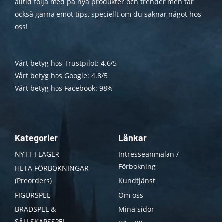
alltid följa med på nya produkter och trender men tar
också gärna emot tips, speciellt om du saknar något hos
oss!
Vårt betyg hos Trustpilot: 4.6/5
Vårt betyg hos Google: 4.8/5
Vårt betyg hos Facebook: 98%
Kategorier
Länkar
NYTT I LAGER
Intresseanmälan /
Förbokning
HETA FÖRBOKNINGAR
(Preorders)
Kundtjänst
FIGURSPEL
Om oss
BRÄDSPEL &
Mina sidor
SÄLLSKAPSSPEL