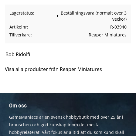
Lagerstatus
Beställningsvara (normalt över 3
veckor)
Artikelnr
R-03940
Tillverkare
Reaper Miniatures
Bob Ridolfi
Visa alla produkter från Reaper Miniatures
Om oss
GameManiacs är en svensk hobbybutik med över 25 år i
branschen och god kunskap inom det mesta
hobbyrelaterat. Vårt fokus är alltid att du som kund skall