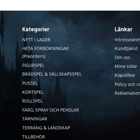
Kategorier
Länkar
NYTT I LAGER
Intresseanm
HETA FÖRBOKNINGAR
Kundtjänst
(Preorders)
Om oss
FIGURSPEL
Mina sidor
BRÄDSPEL & SÄLLSKAPSSPEL
Köpvillkor
PUSSEL
Policy och c
KORTSPEL
Reklamation
ROLLSPEL
FÄRG, SPRAY OCH PENSLAR
TÄRNINGAR
TERRÄNG & LANDSKAP
TILLBEHÖR