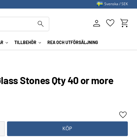
Svenska
SEK
Kundva
Favoriter
AR
TILLBEHÖR
REA OCH UTFÖRSÄLJNING
Glass Stones Qty 40 or more
Lägg ti
KÖP