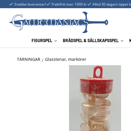
Snabba leveranser!
Fraktfritt över 1000 kr
Alltid 30 dagars öppet 
FIGURSPEL
BRÄDSPEL & SÄLLSKAPSSPEL
TÄRNINGAR
Glasstenar, markörer