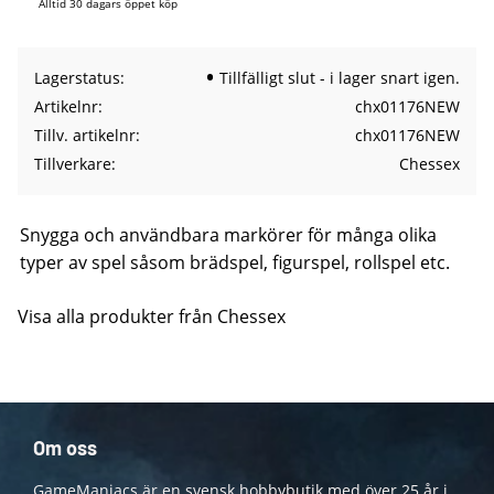
Alltid 30 dagars öppet köp
Lagerstatus
Tillfälligt slut - i lager snart igen.
Artikelnr
chx01176NEW
Tillv. artikelnr
chx01176NEW
Tillverkare
Chessex
Snygga och användbara markörer för många olika
typer av spel såsom brädspel, figurspel, rollspel etc.
Visa alla produkter från Chessex
Om oss
GameManiacs är en svensk hobbybutik med över 25 år i