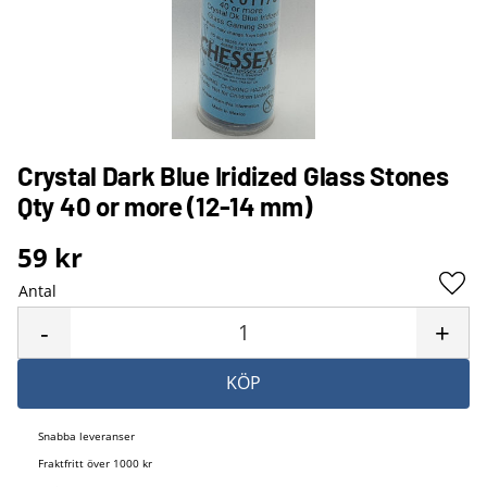
Crystal Dark Blue Iridized Glass Stones
Qty 40 or more (12-14 mm)
59
kr
Antal
Lägg 
-
+
KÖP
Snabba leveranser
Fraktfritt över 1000 kr