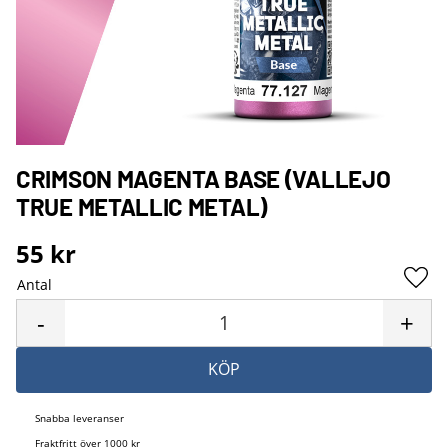
CRIMSON MAGENTA BASE (VALLEJO
TRUE METALLIC METAL)
55
kr
Antal
Lägg 
-
+
KÖP
Snabba leveranser
Fraktfritt över 1000 kr