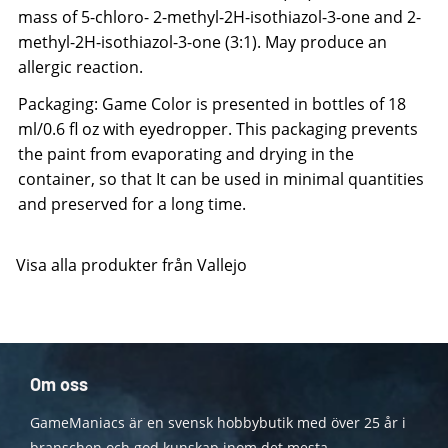
mass of 5-chloro- 2-methyl-2H-isothiazol-3-one and 2-
methyl-2H-isothiazol-3-one (3:1). May produce an
allergic reaction.
Packaging: Game Color is presented in bottles of 18
ml/0.6 fl oz with eyedropper. This packaging prevents
the paint from evaporating and drying in the
container, so that It can be used in minimal quantities
and preserved for a long time.
Visa alla produkter från Vallejo
Om oss
GameManiacs är en svensk hobbybutik med över 25 år i
branschen och god kunskap inom det mesta