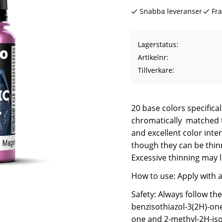
Snabba leveranser
Fra
Lagerstatus
Artikelnr
Tillverkare
20 base colors specifica
chromatically matched t
and excellent color inten
though they can be thin
Excessive thinning may l
How to use: Apply with a
Safety: Always follow th
benzisothiazol-3(2H)-one
one and 2-methyl-2H-isot