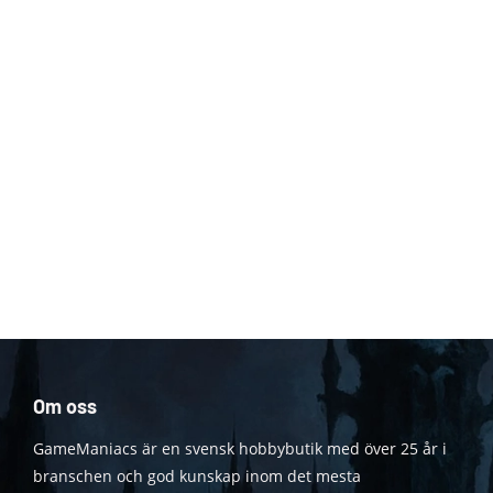
Om oss
GameManiacs är en svensk hobbybutik med över 25 år i
branschen och god kunskap inom det mesta