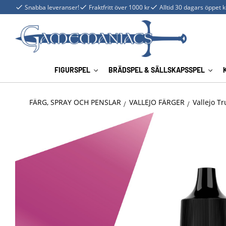
Snabba leveranser!
Fraktfritt över 1000 kr
Alltid 30 dagars öppet 
FIGURSPEL
BRÄDSPEL & SÄLLSKAPSSPEL
FÄRG, SPRAY OCH PENSLAR
VALLEJO FÄRGER
Vallejo Tr