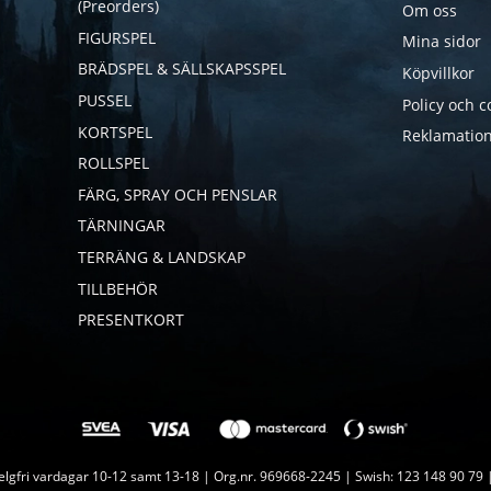
(Preorders)
Om oss
FIGURSPEL
Mina sidor
BRÄDSPEL & SÄLLSKAPSSPEL
Köpvillkor
PUSSEL
Policy och c
KORTSPEL
Reklamation
ROLLSPEL
FÄRG, SPRAY OCH PENSLAR
TÄRNINGAR
TERRÄNG & LANDSKAP
TILLBEHÖR
PRESENTKORT
lgfri vardagar 10-12 samt 13-18 | Org.nr. 969668-2245 | Swish: 123 148 90 79