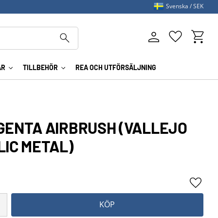
Svenska
SEK
Kundva
Favoriter
AR
TILLBEHÖR
REA OCH UTFÖRSÄLJNING
GENTA AIRBRUSH (VALLEJO
IC METAL)
Lägg ti
KÖP