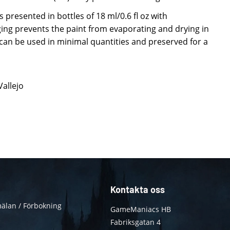
 presented in bottles of 18 ml/0.6 fl oz with
ing prevents the paint from evaporating and drying in
t can be used in minimal quantities and preserved for a
Vallejo
Kontakta oss
älan / Förbokning
GameManiacs HB
Fabriksgatan 4