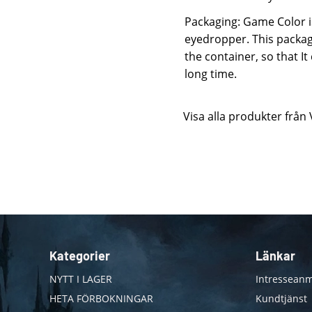
Packaging: Game Color is
eyedropper. This packag
the container, so that I
long time.
Visa alla produkter från 
Kategorier
Länkar
NYTT I LAGER
Intresseanm
HETA FÖRBOKNINGAR
Kundtjänst