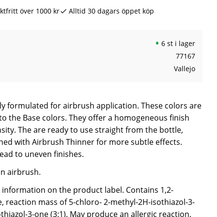
ktfritt över 1000 kr
Alltid 30 dagars öppet köp
6 st i lager
77167
Vallejo
lly formulated for airbrush application. These colors are
o the Base colors. They offer a homogeneous finish
sity. The are ready to use straight from the bottle,
ned with Airbrush Thinner for more subtle effects.
ead to uneven finishes.
n airbrush.
e information on the product label. Contains 1,2-
, reaction mass of 5-chloro- 2-methyl-2H-isothiazol-3-
hiazol-3-one (3:1). May produce an allergic reaction.