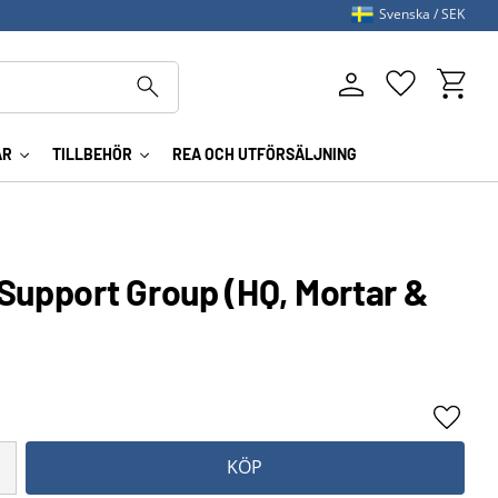
Svenska
SEK
Kundva
Favoriter
AR
TILLBEHÖR
REA OCH UTFÖRSÄLJNING
pport Group (HQ, Mortar &
Lägg ti
KÖP