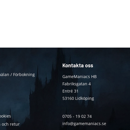
Kontakta oss
älan / Förbokning
GameManiacs HB
Fabriksgatan 4
Entré 31
53160 Lidköping
ookies
0705 - 19 02 74
info@gamemaniacs.se
 och retur