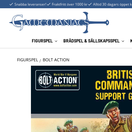
Snabba leveranser!
Fraktfritt över 1000 kr
Alltid 30 dagars öppet 
FIGURSPEL
BRÄDSPEL & SÄLLSKAPSSPEL
FIGURSPEL
BOLT ACTION