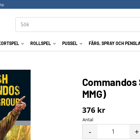
köp
KORTSPEL
ROLLSPEL
PUSSEL
FÄRG, SPRAY OCH PENSL
Commandos Su
MMG)
376
kr
Antal
-
+