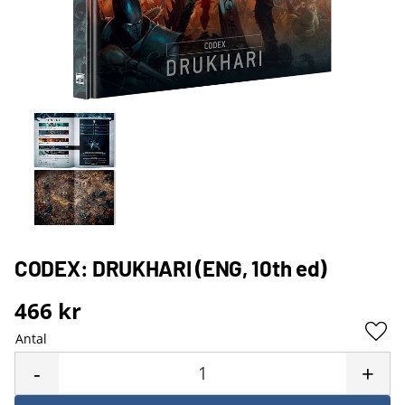
CODEX: DRUKHARI (ENG, 10th ed)
466
kr
Antal
Lägg 
-
+