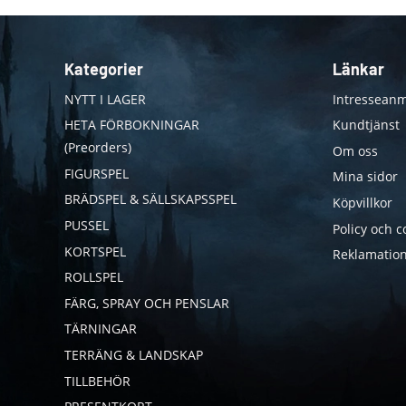
Kategorier
Länkar
NYTT I LAGER
Intresseanm
HETA FÖRBOKNINGAR
Kundtjänst
(Preorders)
Om oss
FIGURSPEL
Mina sidor
BRÄDSPEL & SÄLLSKAPSSPEL
Köpvillkor
PUSSEL
Policy och c
KORTSPEL
Reklamation
ROLLSPEL
FÄRG, SPRAY OCH PENSLAR
TÄRNINGAR
TERRÄNG & LANDSKAP
TILLBEHÖR