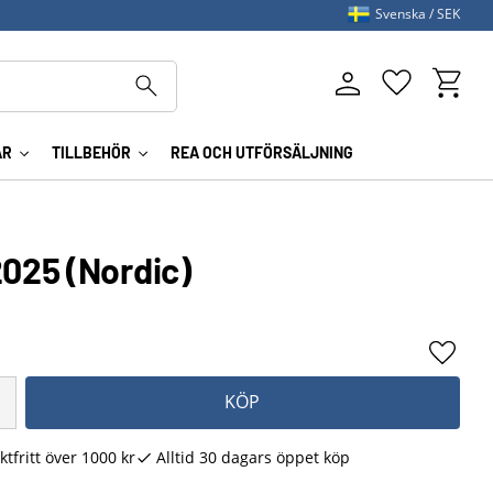
Svenska
SEK
Kundva
Favoriter
AR
TILLBEHÖR
REA OCH UTFÖRSÄLJNING
025 (Nordic)
Lägg ti
KÖP
ktfritt över 1000 kr
Alltid 30 dagars öppet köp