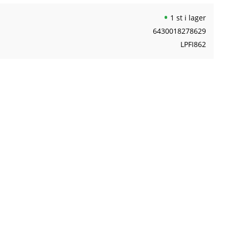
1 st i lager
6430018278629
LPFI862