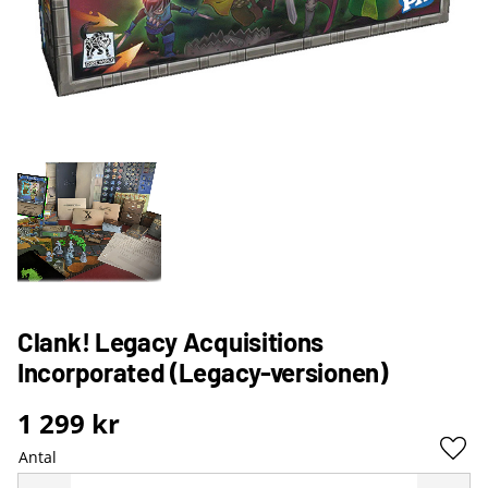
Clank! Legacy Acquisitions
Incorporated (Legacy-versionen)
1 299
kr
Antal
Lägg 