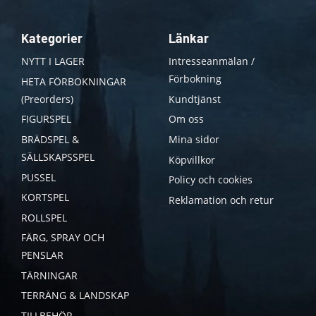
Kategorier
Länkar
NYTT I LAGER
Intresseanmälan /
Förbokning
HETA FÖRBOKNINGAR
(Preorders)
Kundtjänst
FIGURSPEL
Om oss
BRÄDSPEL &
Mina sidor
SÄLLSKAPSSPEL
Köpvillkor
PUSSEL
Policy och cookies
KORTSPEL
Reklamation och retur
ROLLSPEL
FÄRG, SPRAY OCH
PENSLAR
TÄRNINGAR
TERRÄNG & LANDSKAP
TILLBEHÖR