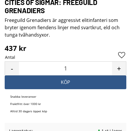
CITIES OF SIGMAR: FREEGUILD
GRENADIERS
Freeguild Grenadiers är aggressivt elitinfanteri som
bryter igenom fiendens linjer med svartkrut, eld och
tunga tvåhandsyxor.
437
kr
Antal
Lägg 
-
+
KÖP
Snabba leveranser
Fraktfritt över 1000 kr
Alltid 30 dagars öppet köp
Lagerstatus
1 st i lager