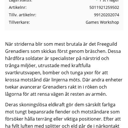
Artikelnr
5011921259502
Tillv. artikelnr
99120202074
Tillverkare
Games Workshop
När striderna blir som mest brutala är det Freeguild
Grenadiers som skickas först genom bräschen. Dessa
hårdföra soldater är specialister på närstrid och
trånga miljöer, utrustade med kraftfulla
svartkrutsvapen, bomber och tunga yxor för att
krossa motstånd där linjerna möts. Där andra enheter
tvekar avancerar Grenadiers rakt in i röken och
lågorna för att rensa vägen åt resten av armén.
Deras skoningslösa eldkraft gör dem särskilt farliga
mot tungt bepansrade fiender och motståndare som
försöker hålla terräng eller viktiga positioner. Efter att
ha fyllt luften med splitter och eld går de i närkontakt