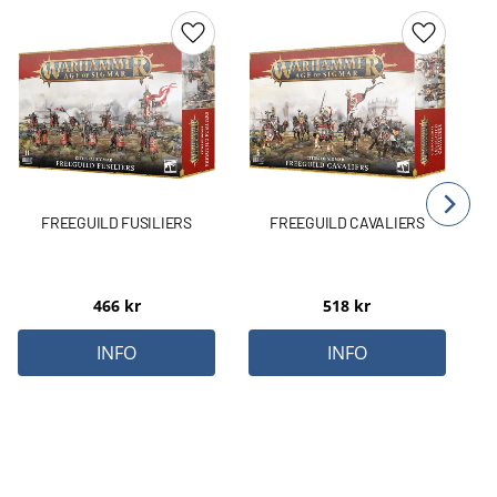
Lägg till i favoriter
Lägg till 
FREEGUILD FUSILIERS
FREEGUILD CAVALIERS
466
kr
518
kr
INFO
INFO