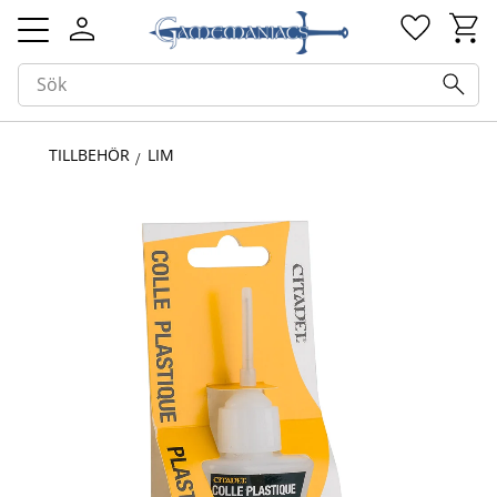
Kundv
Favorit
Meny
TILLBEHÖR
LIM