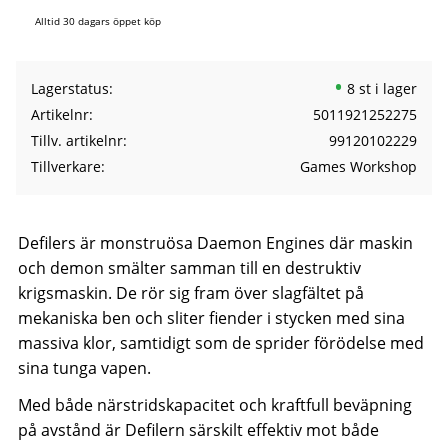
Alltid 30 dagars öppet köp
Lagerstatus
8 st i lager
Artikelnr
5011921252275
Tillv. artikelnr
99120102229
Tillverkare
Games Workshop
Defilers är monstruösa Daemon Engines där maskin
och demon smälter samman till en destruktiv
krigsmaskin. De rör sig fram över slagfältet på
mekaniska ben och sliter fiender i stycken med sina
massiva klor, samtidigt som de sprider förödelse med
sina tunga vapen.
Med både närstridskapacitet och kraftfull beväpning
på avstånd är Defilern särskilt effektiv mot både