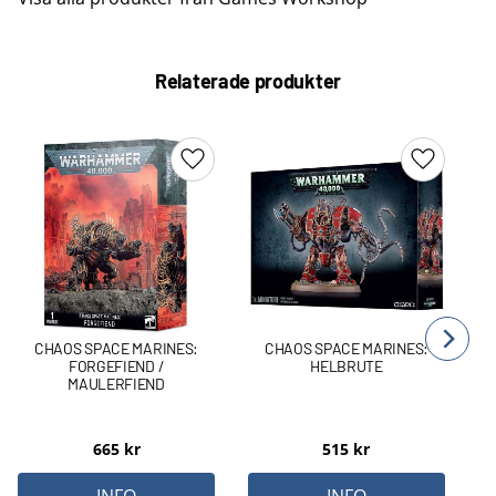
Relaterade produkter
Lägg till i favoriter
Lägg till 
CHAOS SPACE MARINES:
CHAOS SPACE MARINES:
FORGEFIEND /
HELBRUTE
MAULERFIEND
665
kr
515
kr
INFO
INFO