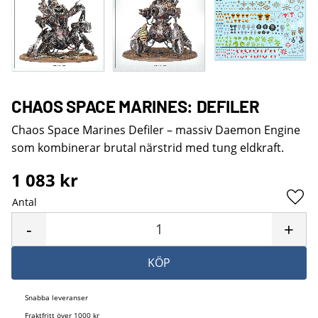
CHAOS SPACE MARINES: DEFILER
Chaos Space Marines Defiler – massiv Daemon Engine
som kombinerar brutal närstrid med tung eldkraft.
1 083
kr
Antal
Lägg 
-
+
KÖP
Snabba leveranser
Fraktfritt över 1000 kr