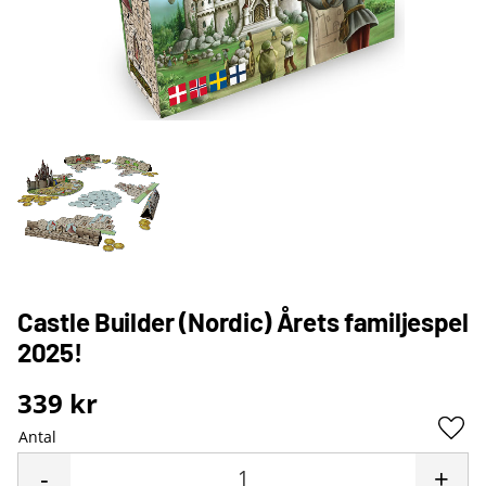
Castle Builder (Nordic) Årets familjespel
2025!
339
kr
Antal
Lägg 
-
+