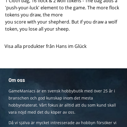
1 Cloth bag, 16 flock & 2 wolf tokens - The bag adds a
'push-your-luck' element to the game. The more flock
tokens you draw, the more
you score with your shepherd. But if you draw a wolf
token, you lose all your sheep.
Visa alla produkter från Hans im Glück
Om oss
GameManiacs är en svensk hobbybutik med över 25 år i
branschen och god kunskap inom det mesta
hobbyrelaterat. Vårt fokus är alltid att du som kund skall
vara nöjd med det du köper av oss.
Då vi själva är mycket intresserade av hobbyn försöker vi