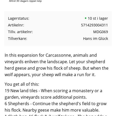
Alltid 30 dagars öppet köp
Lagerstatus
10 st i lager
Artikelnr
5714293004311
Tillv. artikelnr
MDG069
Tillverkare
Hans im Glück
In this expansion for Carcassonne, animals and
vineyards enliven the landscape. Let your shepherd
herd geese and grow his flock of sheep. But when the
wolf appears, your sheep will make a run for it.
You get all of this:
19 New land tiles - When scoring a monastery or a
garden, vineyards score additional points.
6 Shepherds - Continue the shepherd's field to grow
his flock. Nearby geese make him more valuable.