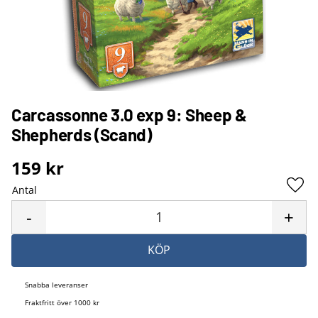
Carcassonne 3.0 exp 9: Sheep &
Shepherds (Scand)
159
kr
Antal
Lägg 
-
+
KÖP
Snabba leveranser
Fraktfritt över 1000 kr