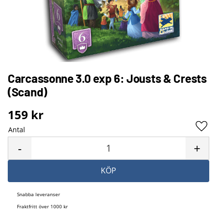
Carcassonne 3.0 exp 6: Jousts & Crests
(Scand)
159
kr
Antal
Lägg 
-
+
KÖP
Snabba leveranser
Fraktfritt över 1000 kr