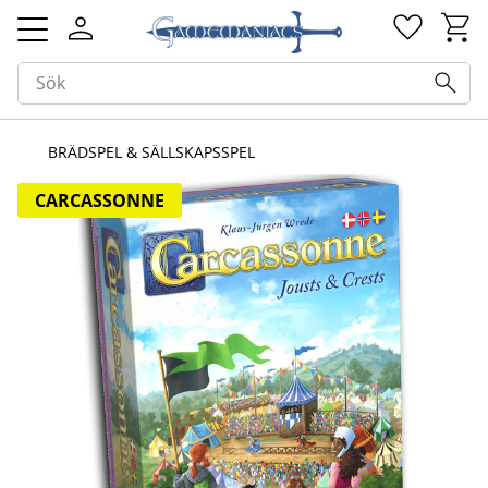
Kundv
Favorit
Meny
BRÄDSPEL & SÄLLSKAPSSPEL
CARCASSONNE