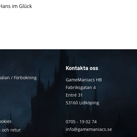
 Hans im Glück
Kontakta oss
älan / Förbokning
GameManiacs HB
Fabriksgatan 4
Entré 31
53160 Lidköping
ookies
0705 - 19 02 74
info@gamemaniacs.se
 och retur