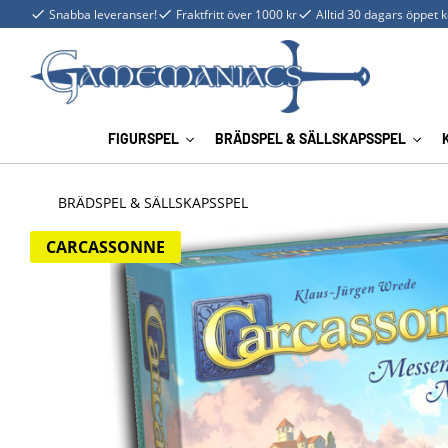
Snabba leveranser!
Fraktfritt över 1000 kr
Alltid 30 dagars öppet 
FIGURSPEL
BRÄDSPEL & SÄLLSKAPSSPEL
BRÄDSPEL & SÄLLSKAPSSPEL
CARCASSONNE