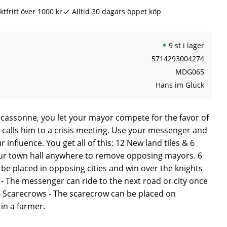
ktfritt över 1000 kr
Alltid 30 dagars öppet köp
9 st i lager
5714293004274
MDG065
Hans im Glück
rcassonne, you let your mayor compete for the favor of
y calls him to a crisis meeting. Use your messenger and
influence. You get all of this: 12 New land tiles & 6
 your town hall anywhere to remove opposing mayors. 6
be placed in opposing cities and win over the knights
- The messenger can ride to the next road or city once
6 Scarecrows - The scarecrow can be placed on
 in a farmer.