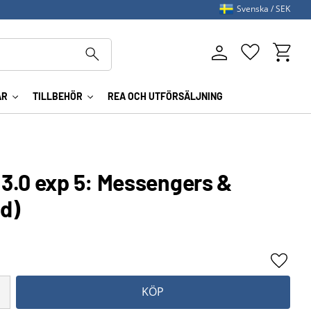
Svenska
SEK
Kundva
Favoriter
AR
TILLBEHÖR
REA OCH UTFÖRSÄLJNING
3.0 exp 5: Messengers &
d)
Lägg ti
KÖP