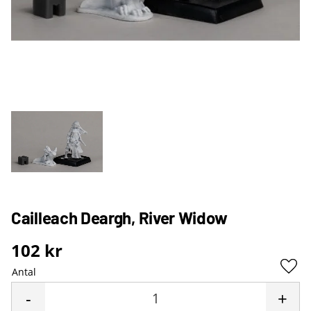
Cailleach Deargh, River Widow
102
kr
Antal
Lägg 
-
+