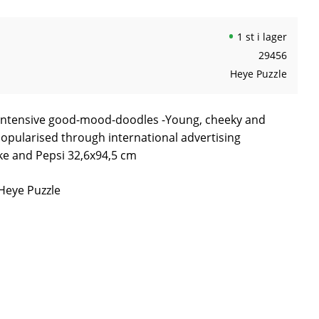
1 st i lager
29456
Heye Puzzle
intensive good-mood-doodles -Young, cheeky and
-Popularised through international advertising
ke and Pepsi 32,6x94,5 cm
 Heye Puzzle