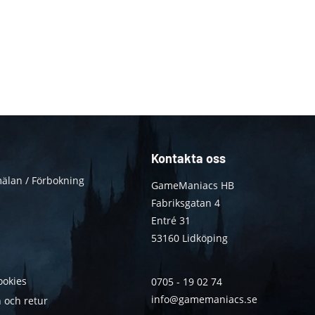
Kontakta oss
älan / Förbokning
GameManiacs HB
Fabriksgatan 4
Entré 31
53160 Lidköping
ookies
0705 - 19 02 74
info@gamemaniacs.se
 och retur