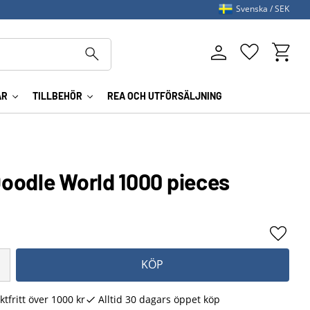
Svenska
SEK
Kundva
Favoriter
AR
TILLBEHÖR
REA OCH UTFÖRSÄLJNING
oodle World 1000 pieces
Lägg ti
KÖP
ktfritt över 1000 kr
Alltid 30 dagars öppet köp