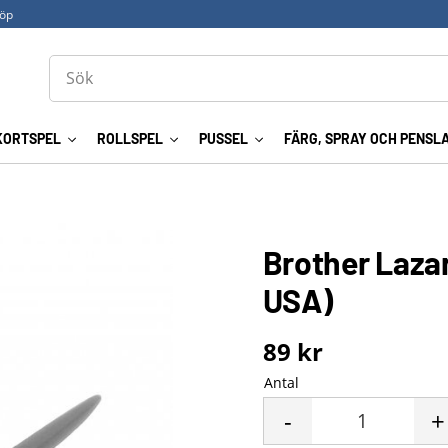
köp
KORTSPEL
ROLLSPEL
PUSSEL
FÄRG, SPRAY OCH PENSL
Brother Laza
USA)
89
kr
Antal
-
+