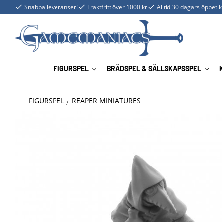
Snabba leveranser!
Fraktfritt över 1000 kr
Alltid 30 dagars öppet 
FIGURSPEL
BRÄDSPEL & SÄLLSKAPSSPEL
FIGURSPEL
REAPER MINIATURES