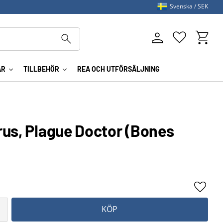
Svenska
SEK
Kundva
Favoriter
AR
TILLBEHÖR
REA OCH UTFÖRSÄLJNING
rus, Plague Doctor (Bones
Lägg ti
KÖP