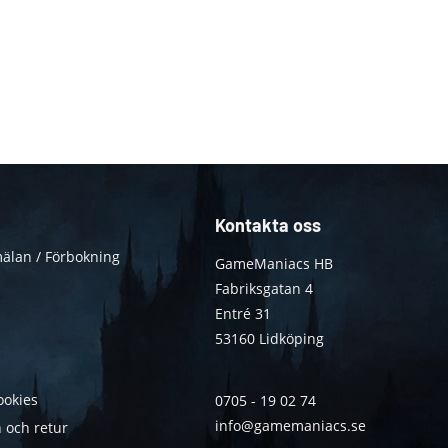
Kontakta oss
älan / Förbokning
GameManiacs HB
Fabriksgatan 4
Entré 31
53160 Lidköping
ookies
0705 - 19 02 74
info@gamemaniacs.se
 och retur