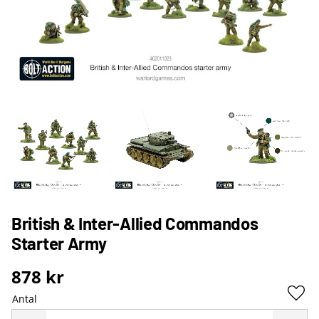
British & Inter-Allied Commandos
Starter Army
878
kr
Antal
Lägg 