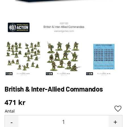
British & Inter-Allied Commandos
471
kr
Antal
Lägg 
-
+